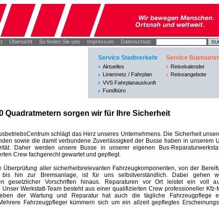
t
Übersicht
So finden Sie uns
Impressum
Datenschutz
Service Stadtverkehr
Service Bustourist
Aktuelles
Reisekalender
Liniennetz / Fahrplan
Reiseangebote
VVS Fahrplanauskunft
Fundbüro
0 Quadratmetern sorgen wir für Ihre Sicherheit
BusbetriebsCentrum schlägt das Herz unseres Unternehmens. Die Sicherheit unser
den sowie die damit verbundene Zuverlässigkeit der Busse haben in unserem
orität. Daher werden unsere Busse in unserer eigenen Bus-Reparaturwerksta
erten Crew fachgerecht gewartet und gepflegt.
e Überprüfung aller sicherheitsrelevanten Fahrzeugkomponenten, von der Bereif
 bis hin zur Bremsanlage, ist für uns selbstverständlich. Dabei gehen w
n gesetzlicher Vorschriften hinaus. Reparaturen vor Ort leistet ein voll au
 Unser Werkstatt-Team besteht aus einer qualifizierten Crew professioneller Kfz-
eben der Wartung und Reparatur hat auch die tägliche Fahrzeugpflege 
 Mehrere Fahrzeugpfleger kümmern sich um ein allzeit gepflegtes Erscheinungs