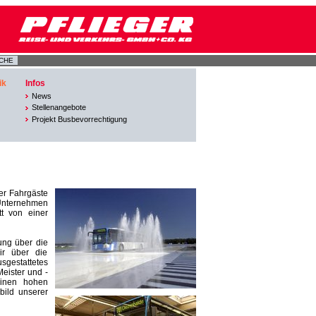
ik
Infos
News
Stellenangebote
Projekt Busbevorrechtigung
er Fahrgäste
 Unternehmen
tt von einer
ung über die
ir über die
sgestattetes
Meister und -
einen hohen
bild unserer