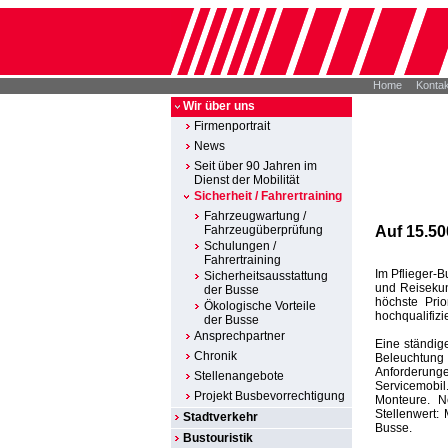
Home
Kontak
Wir über uns
Firmenportrait
News
Seit über 90 Jahren im
Dienst der Mobilität
Sicherheit / Fahrertraining
Fahrzeugwartung /
Auf 15.50
Fahrzeugüberprüfung
Schulungen /
Fahrertraining
Im Pflieger-
Sicherheitsausstattung
und Reisekun
der Busse
höchste Pri
Ökologische Vorteile
hochqualifizi
der Busse
Ansprechpartner
Eine ständig
Chronik
Beleuchtung
Anforderunge
Stellenangebote
Servicemobil.
Projekt Busbevorrechtigung
Monteure. N
Stellenwert:
Stadtverkehr
Busse.
Bustouristik