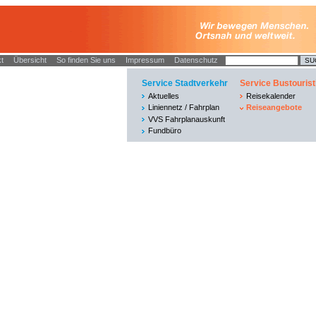
t
Übersicht
So finden Sie uns
Impressum
Datenschutz
Service Stadtverkehr
Service Bustourist
Aktuelles
Reisekalender
Liniennetz / Fahrplan
Reiseangebote
VVS Fahrplanauskunft
Fundbüro