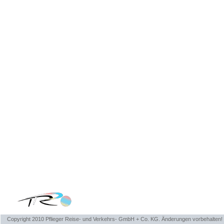
Copyright 2010 Pflieger Reise- und Verkehrs- GmbH + Co. KG. Änderungen vorbehalten!