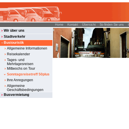
Home
Kontakt
Übersicht
So finden Sie uns
Wir über uns
Stadtverkehr
Bustouristik
Allgemeine Informationen
Reisekalender
Tages- und
Mehrtagesreisen
Mittwochs on Tour
Sonntagsreisetreff 50plus
Ihre Anregungen
Allgemeine
Geschäftsbedingungen
Busvermietung