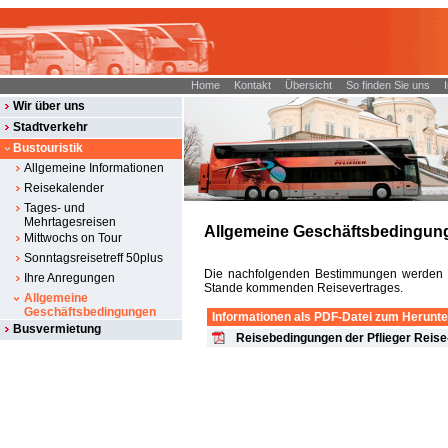
Home
Kontakt
Übersicht
So finden Sie uns
Wir über uns
Stadtverkehr
Bustouristik
Allgemeine Informationen
Reisekalender
Tages- und
Mehrtagesreisen
Allgemeine Geschäftsbedingun
Mittwochs on Tour
Sonntagsreisetreff 50plus
Die nachfolgenden Bestimmungen werden I
Ihre Anregungen
Stande kommenden Reisevertrages.
Allgemeine
Geschäftsbedingungen
Informationen als PDF-Datei zum Herunt
Busvermietung
Reisebedingungen der Pflieger Reis