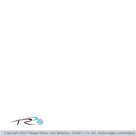
Copyright 2010 Pflieger Reise- und Verkehrs- GmbH + Co. KG. Änderungen vorbehalten!